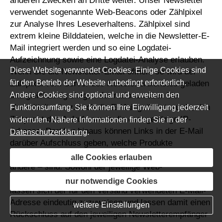
anderen Zwecken an Dritte weiter. Unser Newsletter
verwendet sogenannte Web-Beacons oder Zählpixel
zur Analyse Ihres Leseverhaltens. Zählpixel sind
extrem kleine Bilddateien, welche in die Newsletter-E-
Mail integriert werden und so eine Logdatei-
Aufzeichnung sowie eine Logdatei-Analyse erlauben.
Diese Website verwendet Cookies. Einige Cookies sind
Wenn Sie die Newsletter-Email öffnen, so wird der
für den Betrieb der Website unbedingt erforderlich.
Zählpixel vom Server des Newsletterdienstes geladen
Andere Cookies sind optional und erweitern den
und gleichzeitig einige Informationen über Sie
übermittelt, wie z.B. ob die E-Mail geöffnet wurde, den
Funktionsumfang. Sie können Ihre Einwilligung jederzeit
Zeitpunkt des Aufrufs sowie die dazugehörige IP-
widerrufen. Nähere Informationen finden Sie in der
Adresse. Darüber hinaus können Links in der E-Mail
Datenschutzerklärung
.
darüber Aufschluss geben, welche Produkte
interessanter – also häufiger geklickt wurden als
alle Cookies erlauben
andere – sind. Sowohl der jeweilige Web-
Beacon/Zählpixel, als auch die Links in der Email
nur notwendige Cookies
lassen sich der für den Versand verwendeten E-Mail-
Adresse eindeutig zuzuweisen und lassen damit einen
weitere Einstellungen
Rückschluss auf den jeweiligen Newsletterempfänger