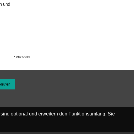
n und
* Pflichtfeld
errufen
 sind optional und erweitern den Funktionsumfang. Sie