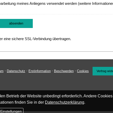
earbeitung meines Anliegens verwendet werden (weitere Informatione
absenden
r eine sichere SSL-Verbindung übertragen.
·
·
·
·
um
Datenschutz
Erstinformation
Beschwerden
Cookies
Vertrag wid
en Betrieb der Website unbedingt erforderlich. Andere Cookies
ationen finden Sie in der
Datenschutzerklärung
.
 Einstellungen