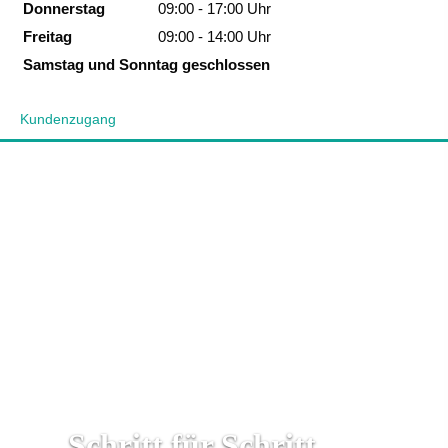
Donnerstag
09:00 - 17:00 Uhr
Freitag
09:00 - 14:00 Uhr
Samstag und Sonntag geschlossen
Kundenzugang
...Schritt für Schritt
...das
...der
Weg
Team
zu Ihrem
für Ihre