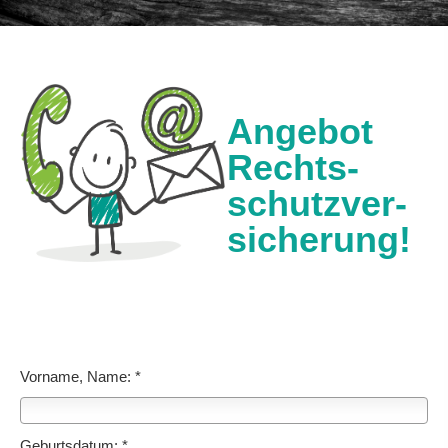
Angebot
Rechts­
schutz­ver­
si­che­rung!
Vorname, Name: *
Geburts­datum: *